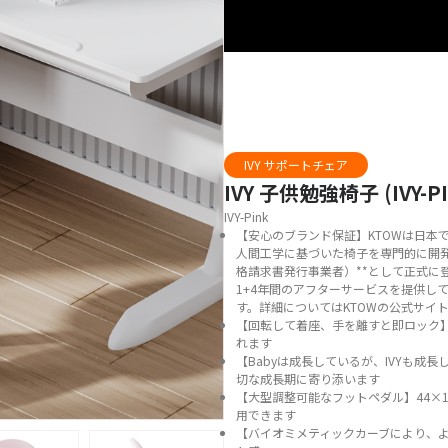
IVY サポートチェア
IVY 子供勉強椅子 (IVY-PI
IVY-Pink
【安心のブランド保証】KTOWは日本で
人間工学に基づいた椅子を専門的に開発
格請求書発行事業者）**として正式に
1+4年間のアフターサービスを提供し
す。詳細についてはKTOWの公式サイ
【回転して着座、手を離すと即ロック
れます
【Babyは成長しているが、IVYも
切な成長期に寄り添います
【大型調整可能なフットペダル】44×
用できます
【バイオミメティックカーブにより、