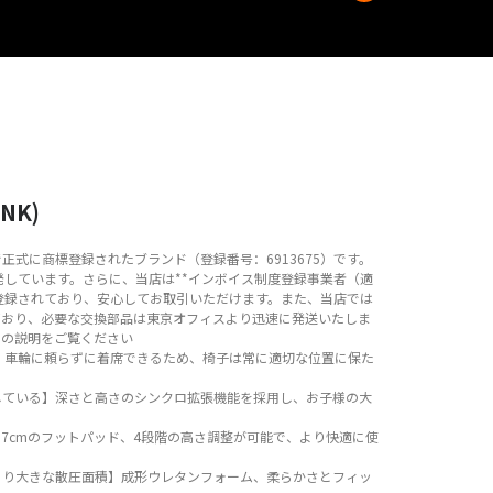
戻る
NK)
正式に商標登録されたブランド（登録番号：6913675）です。
しています。さらに、当店は**インボイス制度登録事業者（適
登録されており、安心してお取引いただけます。また、当店では
ており、必要な交換部品は東京オフィスより迅速に発送いたしま
トの説明をご覧ください
】車輪に頼らずに着席できるため、椅子は常に適切な位置に保た
成長している】深さと高さのシンクロ拡張機能を採用し、お子様の大
17cmのフットパッド、4段階の高さ調整が可能で、より快適に使
より大きな散圧面積】成形ウレタンフォーム、柔らかさとフィッ