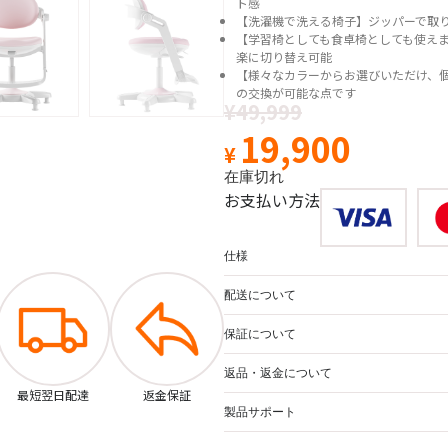
ト感
【洗濯機で洗える椅子】ジッパーで取
【学習椅としても食卓椅としても使え
楽に切り替え可能
【様々なカラーからお選びいただけ、
の交換が可能な点です
¥
49,999
19,900
¥
在庫切れ
お支払い方法
仕様
配送について
保証について
返品・返金について
最短翌日配達
返金保証
製品サポート